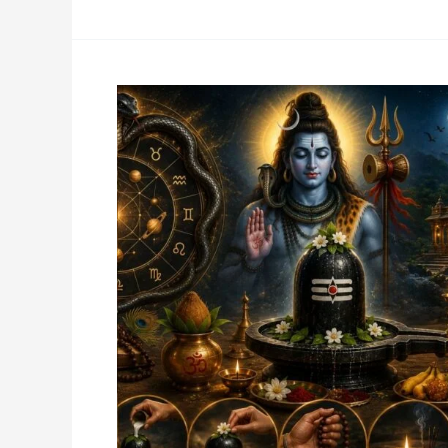
कुंडली
में
कालसर्प
दोष
है?
सावन
शिवरात्रि
2026
पर
करें
ये
शिव
उपाय