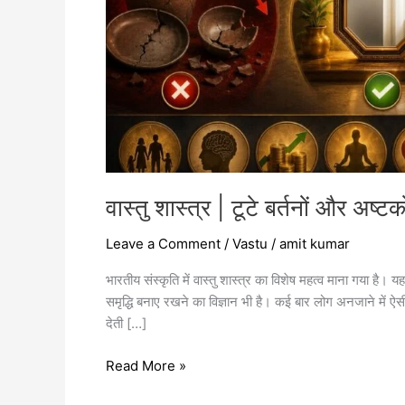
की
सुख-
समृद्धि
पर
प्रभाव
वास्तु शास्त्र | टूटे बर्तनों और अष
Leave a Comment
/
Vastu
/
amit kumar
भारतीय संस्कृति में वास्तु शास्त्र का विशेष महत्व माना गया है।
समृद्धि बनाए रखने का विज्ञान भी है। कई बार लोग अनजाने में ऐसी
देती […]
Read More »