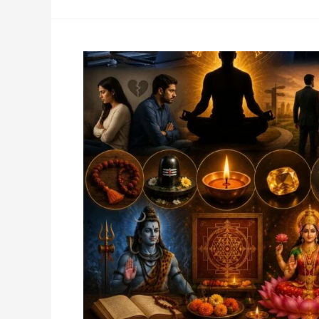
करियर
रुकना,
मानसिक
तनाव,
रिश्तों
में
दूरी
और
उपायों
की
पूरी
जानकारी