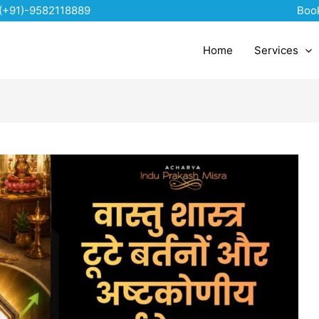
(+91)-9582118889
Boo
Home
Services