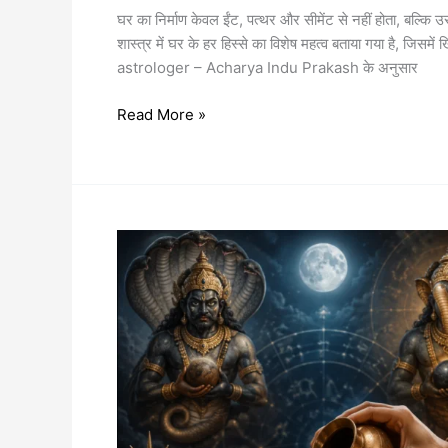
घर का निर्माण केवल ईंट, पत्थर और सीमेंट से नहीं होता, बल्कि उसमे
शास्त्र में घर के हर हिस्से का विशेष महत्व बताया गया है, जिस
astrologer – Acharya Indu Prakash के अनुसार
Read More »
कुंडली
में
राहु-
केतु
दोष
के
लिए
सावन
शिवरात्रि