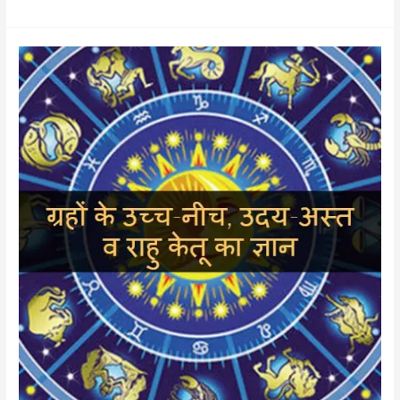
राशियों
द्वारा
ग्रहों
के
उच्च-
नीच,
उदय-
अस्त
व
राहु
केतू
का
ज्ञान