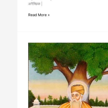
अनैच्छिक |
Read More »
इतिहास
के
महान
गुरु
और
उनके
शिष्य