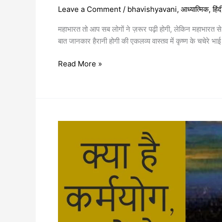
Leave a Comment
/
bhavishyavani
,
आध्यात्मिक
,
हिंद
महाभारत तो आप सब लोगों ने ज़रूर पढ़ी होगी, लेकिन महाभारत से ज
बात जानकार हैरानी होगी की एकलव्य वास्तव में कृष्ण के चचेरे भाई
Read More »
क्या
है
कर्मयोग,
क्यों
है
ये
सर्वोच्च
ज्ञान