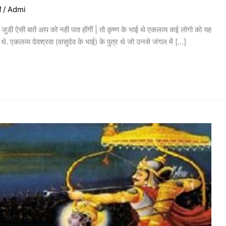
ी
/
Admi
ुडी ऐसी बातें आप को नही पता होंगीं | तो कृष्ण के भाई थे एकलव्य कई लोगो को यह
 थे. एकलव्य देवश्रवा (वासुदेव के भाई) के पुत्र थे जो उनसे जंगल में […]