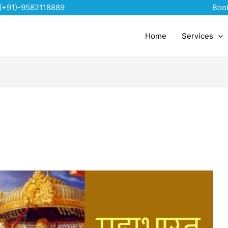
(+91)-9582118889
Boo
Home
Services