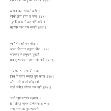
आपन तेज सह्मारो आपै ।
तीनों लोक हाँक तें काँपै ॥२३॥
भूत पिसाच निकट नहिं आवै ।
महाबीर जब नाम सुनावै ॥२४॥
नासै रोग हरै सब पीरा ।
जपत निरन्तर हनुमत बीरा ॥२५॥
सङ्कट तें हनुमान छुड़ावै ।
मन क्रम बचन ध्यान जो लावै ॥२६॥
सब पर राम तपस्वी राजा ।
तिन के काज सकल तुम साजा ॥२७॥
और मनोरथ जो कोई लावै ।
सोई अमित जीवन फल पावै ॥२८॥
चारों जुग परताप तुह्मारा ।
है परसिद्ध जगत उजियारा ॥२९॥
साधु सन्त के तुम रखवारे ।