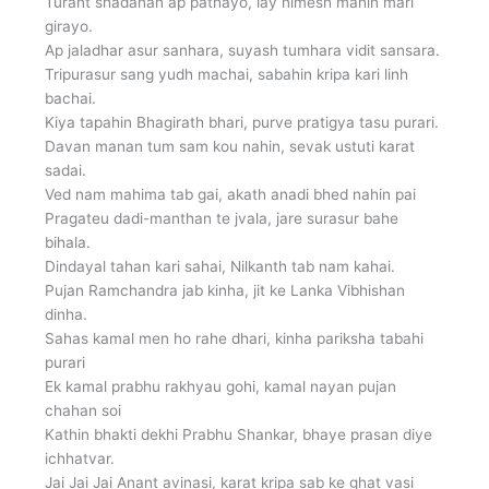
Turant shadanan ap pathayo, lay nimesh mahin mari
girayo.
Ap jaladhar asur sanhara, suyash tumhara vidit sansara.
Tripurasur sang yudh machai, sabahin kripa kari linh
bachai.
Kiya tapahin Bhagirath bhari, purve pratigya tasu purari.
Davan manan tum sam kou nahin, sevak ustuti karat
sadai.
Ved nam mahima tab gai, akath anadi bhed nahin pai
Pragateu dadi-manthan te jvala, jare surasur bahe
bihala.
Dindayal tahan kari sahai, Nilkanth tab nam kahai.
Pujan Ramchandra jab kinha, jit ke Lanka Vibhishan
dinha.
Sahas kamal men ho rahe dhari, kinha pariksha tabahi
purari
Ek kamal prabhu rakhyau gohi, kamal nayan pujan
chahan soi
Kathin bhakti dekhi Prabhu Shankar, bhaye prasan diye
ichhatvar.
Jai Jai Jai Anant avinasi, karat kripa sab ke ghat vasi