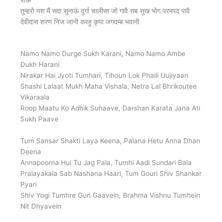
तुम्हरो यश मैं सदा सुनाऊं दुर्गा चालीसा जो गावै सब सुख भोग परमपद पावै
देवीदास शरण निज जानी करहु कृपा जगदम्ब भवानी
Namo Namo Durge Sukh Karani, Namo Namo Ambe
Dukh Harani
Nirakar Hai Jyoti Tumhari, Tihoun Lok Phaili Uujiyaari
Shashi Lalaat Mukh Maha Vishala, Netra Lal Bhrikoutee
Vikaraala
Roop Maatu Ko Adhik Suhaave, Darshan Karata Jana Ati
Sukh Paave
Tum Sansar Shakti Laya Keena, Palana Hetu Anna Dhan
Deena
Annapoorna Hui Tu Jag Pala, Tumhi Aadi Sundari Bala
Pralayakala Sab Nashana Haari, Tum Gouri Shiv Shankar
Pyari
Shiv Yogi Tumhre Gun Gaavein, Brahma Vishnu Tumhein
Nit Dhyavein