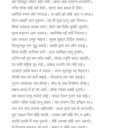
कर त्रिशूल सोहत छवि भारी। करत सदा शत्रुन क्षयकारी॥
नन्दि गणेश सोहै तहँ कैसे। सागर मध्य कमल हैं जैसे॥
कार्तिक श्याम और गणराऊ। या छवि को कहि जात न काऊ॥
देवन जबहीं जाय पुकारा। तब ही दुख प्रभु आप निवारा॥
किया उपद्रव तारक भारी। देवन सब मिलि तुमहिं जुहारी॥
तुरत षडानन आप पठायउ। लवनिमेष महँ मारि गिरायउ॥
आप जलंधर असुर संहारा। सुयश तुम्हार विदित संसारा॥
त्रिपुरासुर सन युद्ध मचाई। सबहिं कृपा कर लीन बचाई॥
किया तपहिं भागीरथ भारी। पुरब प्रतिज्ञा तासु पुरारी॥
दानिन महँ तुम सम कोउ नाहीं। सेवक स्तुति करत सदाहीं॥
वेद माहि महिमा तुम गाई। अकथ अनादि भेद नहिं पाई॥
प्रकटी उदधि मंथन में ज्वाला। जरत सुरासुर भए विहाला॥
कीन्ही दया तहं करी सहाई। नीलकण्ठ तब नाम कहाई॥
पूजन रामचन्द्र जब कीन्हा। जीत के लंक विभीषण दीन्हा॥
सहस कमल में हो रहे धारी। कीन्ह परीक्षा तबहिं पुरारी॥
एक कमल प्रभु राखेउ जोई। कमल नयन पूजन चहं सोई॥
कठिन भक्ति देखी प्रभु शंकर। भए प्रसन्न दिए इच्छित वर॥
जय जय जय अनन्त अविनाशी। करत कृपा सब के घटवासी॥
दुष्ट सकल नित मोहि सतावै। भ्रमत रहौं मोहि चैन न आवै॥
त्राहि त्राहि मैं नाथ पुकारो। येहि अवसर मोहि आन उबारो॥
लै त्रिशूल शत्रुन को मारो। संकट ते मोहि आन उबारो॥