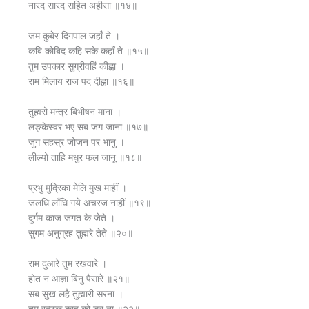
नारद सारद सहित अहीसा ॥१४॥
जम कुबेर दिगपाल जहाँ ते ।
कबि कोबिद कहि सके कहाँ ते ॥१५॥
तुम उपकार सुग्रीवहिं कीह्ना ।
राम मिलाय राज पद दीह्ना ॥१६॥
तुह्मरो मन्त्र बिभीषन माना ।
लङ्केस्वर भए सब जग जाना ॥१७॥
जुग सहस्र जोजन पर भानु ।
लील्यो ताहि मधुर फल जानू ॥१८॥
प्रभु मुद्रिका मेलि मुख माहीं ।
जलधि लाँघि गये अचरज नाहीं ॥१९॥
दुर्गम काज जगत के जेते ।
सुगम अनुग्रह तुह्मरे तेते ॥२०॥
राम दुआरे तुम रखवारे ।
होत न आज्ञा बिनु पैसारे ॥२१॥
सब सुख लहै तुह्मारी सरना ।
तुम रच्छक काहू को डर ना ॥२२॥