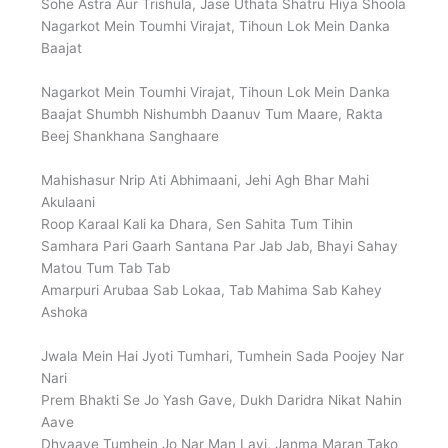
Sohe Astra Aur Trishula, Jase Uthata Shatru Hiya Shoola
Nagarkot Mein Toumhi Virajat, Tihoun Lok Mein Danka
Baajat
Nagarkot Mein Toumhi Virajat, Tihoun Lok Mein Danka
Baajat Shumbh Nishumbh Daanuv Tum Maare, Rakta
Beej Shankhana Sanghaare
Mahishasur Nrip Ati Abhimaani, Jehi Agh Bhar Mahi
Akulaani
Roop Karaal Kali ka Dhara, Sen Sahita Tum Tihin
Samhara Pari Gaarh Santana Par Jab Jab, Bhayi Sahay
Matou Tum Tab Tab
Amarpuri Arubaa Sab Lokaa, Tab Mahima Sab Kahey
Ashoka
Jwala Mein Hai Jyoti Tumhari, Tumhein Sada Poojey Nar
Nari
Prem Bhakti Se Jo Yash Gave, Dukh Daridra Nikat Nahin
Aave
Dhyaave Tumhein Jo Nar Man Layi, Janma Maran Tako