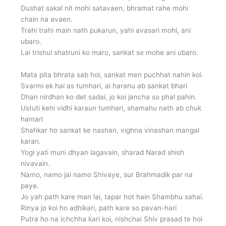
Dushat sakal nit mohi satavaen, bhramat rahe mohi
chain na avaen.
Trahi trahi main nath pukarun, yahi avasari mohi, ani
ubaro.
Lai trishul shatruni ko maro, sankat se mohe ani ubaro.
Mata pita bhrata sab hoi, sankat men puchhat nahin koi.
Svarmi ek hai as tumhari, ai haranu ab sankat bhari
Dhan nirdhan ko det sadai, jo koi jancha so phal pahin.
Ustuti kehi vidhi karaun tumhari, shamahu nath ab chuk
hamari
Shahkar ho sankat ke nashan, vighna vinashan mangal
karan.
Yogi yati muni dhyan lagavain, sharad Narad shish
nivavain.
Namo, namo jai namo Shivaye, sur Brahmadik par na
paye.
Jo yah path kare man lai, tapar hot hain Shambhu sahai.
Rinya jo koi ho adhikari, path kare so pavan-hari
Putra ho na ichchha kari koi, nishchai Shiv prasad te hoi