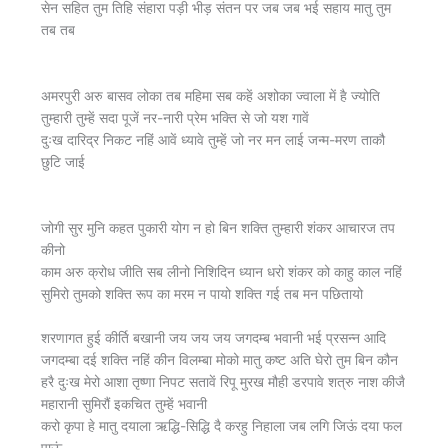
सेन सहित तुम तिहि संहारा पड़ी भीड़ संतन पर जब जब भई सहाय मातु तुम
तब तब
अमरपुरी अरु बासव लोका तब महिमा सब कहें अशोका ज्वाला में है ज्योति
तुम्हारी तुम्हें सदा पूजें नर-नारी प्रेम भक्ति से जो यश गावें
दुःख दारिद्र निकट नहिं आवें ध्यावे तुम्हें जो नर मन लाई जन्म-मरण ताकौ
छुटि जाई
जोगी सुर मुनि कहत पुकारी योग न हो बिन शक्ति तुम्हारी शंकर आचारज तप
कीनो
काम अरु क्रोध जीति सब लीनो निशिदिन ध्यान धरो शंकर को काहु काल नहिं
सुमिरो तुमको शक्ति रूप का मरम न पायो शक्ति गई तब मन पछितायो
शरणागत हुई कीर्ति बखानी जय जय जय जगदम्ब भवानी भई प्रसन्न आदि
जगदम्बा दई शक्ति नहिं कीन विलम्बा मोको मातु कष्ट अति घेरो तुम बिन कौन
हरै दुःख मेरो आशा तृष्णा निपट सतावें रिपू मुरख मौही डरपावे शत्रु नाश कीजै
महारानी सुमिरौं इकचित तुम्हें भवानी
करो कृपा हे मातु दयाला ऋद्धि-सिद्धि दै करहु निहाला जब लगि जिऊं दया फल
पाऊं