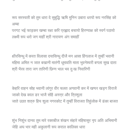
रूप सरस्वती को तुम धारा दे सुबुद्धि ऋषि मुनिन उबारा धरयो रूप नरसिंह को
अम्बा
परगट भई फाड़कर खम्बा रक्षा करि प्रह्लाद बचायो हिरण्याक्ष को स्वर्ग पठायो
लक्ष्मी रूप धरो जग माहीं श्री नारायण अंग समाहीं
क्षीरसिन्धु में करत विलासा दयासिन्धु दीजै मन आसा हिंगलाज में तुम्हीं भवानी
महिमा अमित न जात बखानी मातंगी धूमावति माता भुवनेश्वरी बगला सुख दाता
श्री भैरव तारा जग तारिणी छिन्न भाल भव दुःख निवारिणी
केहरि वाहन सोह भवानी लांगुर वीर चलत अगवानी कर में खप्पर खड्ग विराजै
जाको देख काल डर भाजै सोहै अस्त्र और त्रिशूला
जाते उठत शत्रु हिय शूला नगरकोट में तुम्हीं विराजत तिहुंलोक में डंका बाजत
शुंभ निशुंभ दानव तुम मारे रक्तबीज शंखन संहारे महिषासुर नृप अति अभिमानी
जेहि अघ भार मही अकुलानी रूप कराल कालिका धारा