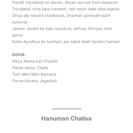
Pandit triyodashi ko lavain, dhyan purvak horn karavain.
Tryodashi vrita kare hamesh, tan nahin take rahe kalesh.
Dhup dip naived chadhavai, Shankar sanmukh path
sunavai.
Janam Janam ke pap nashavai, ahtvas Shivpur men
pavai.
Kahe Ayodhya as tumhari, jan sakal dukh harahu hamari.
DOHA:
Nitya Nema kari Pratahi
Patha karau Chalis
Tum Meri Man Kamana
Purna Karahu Jagadish
Hanuman Chalisa