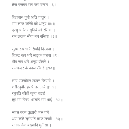
तेज प्रताप महा जग बन्दन ॥६॥
बिद्यावान गुनी अति चातुर ।
राम काज करिबे को आतुर ॥७॥
प्रभु चरित्र सुनिबे को रसिया ।
राम लखन सीता मन बसिया ॥८॥
सूक्ष्म रूप धरि सियहिं दिखावा ।
बिकट रूप धरि लङ्क जरावा ॥९॥
भीम रूप धरि असुर सँहारे ।
रामचन्द्र के काज सँवारे ॥१०॥
लाय सञ्जीवन लखन जियाये ।
श्रीरघुबीर हरषि उर लाये ॥११॥
रघुपति कीह्नी बहुत बड़ाई ।
तुम मम प्रिय भरतहि सम भाई ॥१२॥
सहस बदन तुह्मारो जस गावैं ।
अस कहि श्रीपति कण्ठ लगावैं ॥१३॥
सनकादिक ब्रह्मादि मुनीसा ।