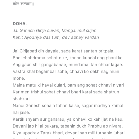
कीन कल्याण॥
DOHA:
Jai Ganesh Girija suvan, Mangal mul sujan
Kahit Ayodhya das tum, dev abhay vardan
Jai Girijapati din dayala, sada karat santan pritpala.
Bhol chahdrama sohat nike, kanan kundal nag phani ke.
Ang gaur, shir gangabanae, mundamal tan chhar lagae.
Vastra khal bagambar sohe, chhavi ko dekh nag muni
mohe.
Maina matu ki havai dulari, bam ang sohat chhavi niyari
Kar men trishul sohat chhavi bhari karai sada shatrun
shahkari
Nandi Ganesh sohain tahan kaise, sagar madhya kamal
hai jaise.
Kartik shyam aur ganarau, ya chhavi ko kahi jat na kau.
Devani jab hi ai pukara, tabahin dukh Prabhu ap nivara.
Kiya upadrav Tarak bhari, devani sab mili turnahin juhari.