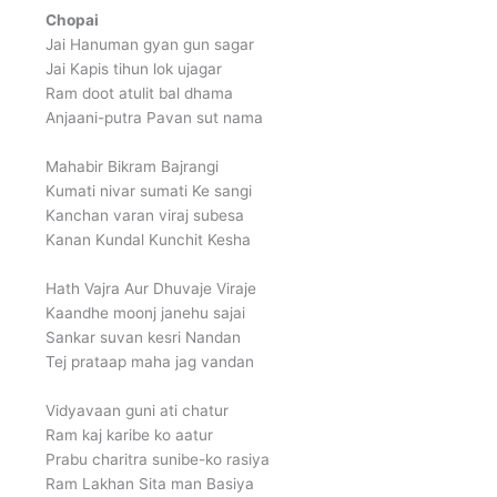
Chopai
Jai Hanuman gyan gun sagar
Jai Kapis tihun lok ujagar
Ram doot atulit bal dhama
Anjaani-putra Pavan sut nama
Mahabir Bikram Bajrangi
Kumati nivar sumati Ke sangi
Kanchan varan viraj subesa
Kanan Kundal Kunchit Kesha
Hath Vajra Aur Dhuvaje Viraje
Kaandhe moonj janehu sajai
Sankar suvan kesri Nandan
Tej prataap maha jag vandan
Vidyavaan guni ati chatur
Ram kaj karibe ko aatur
Prabu charitra sunibe-ko rasiya
Ram Lakhan Sita man Basiya