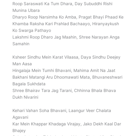
Roop Saraswati Ka Tum Dhara, Day Subuddhi Rishi
Munina Ubara
Dharyo Roop Narsimha Ko Amba, Pragat Bhayi Phaad Ke
Khamba Raksha Kari Prahlad Bachaayo, Hiranyaykush
Ko Swarga Pathayo
Lakshmi Roop Dharo Jag Maahin, Shree Narayan Anga
Samahin
Ksheer Sindhu Mein Karat Vilaasa, Daya Sindhu Deejey
Man Aasa
Hingalaja Mein Tumhi Bhavani, Mahima Amit Na Jaat
Bakhani Matangi Aru Dhoomawati Mata, Bhuvaneshwari
Bagala Sukhdata
Shree Bhairav Tara Jag Tarani, Chhinna Bhala Bhava
Dukh Nivarini
Kehari Vahan Soha Bhavani, Laangur Veer Chalata
Agavani
Kar Mein Khappar Khadaga Virajay, Jako Dekh Kaal Dar
Bhajey