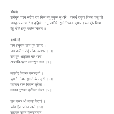
दोहा॥
श्रीगुरु चरन सरोज रज निज मनु मुकुरु सुधारि ।बरनउँ रघुबर बिमल जसु जो
दायकु फल चारि ॥ बुद्धिहीन तनु जानिके सुमिरौं पवन-कुमार ।बल बुधि बिद्या
देहु मोहिं हरहु कलेस बिकार ॥
॥चौपाई॥
जय हनुमान ज्ञान गुन सागर ।
जय कपीस तिहुँ लोक उजागर ॥१॥
राम दूत अतुलित बल धामा ।
अञ्जनि-पुत्र पवनसुत नामा ॥२॥
महाबीर बिक्रम बजरङ्गी ।
कुमति निवार सुमति के सङ्गी ॥३॥
कञ्चन बरन बिराज सुबेसा ।
कानन कुण्डल कुञ्चित केसा ॥४॥
हाथ बज्र औ ध्वजा बिराजै ।
काँधे मूँज जनेउ साजै ॥५॥
सङ्कर सुवन केसरीनन्दन ।