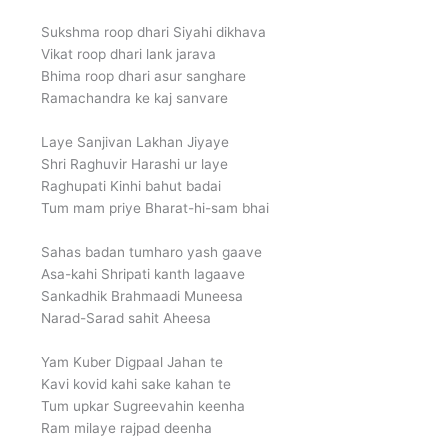
Sukshma roop dhari Siyahi dikhava
Vikat roop dhari lank jarava
Bhima roop dhari asur sanghare
Ramachandra ke kaj sanvare
Laye Sanjivan Lakhan Jiyaye
Shri Raghuvir Harashi ur laye
Raghupati Kinhi bahut badai
Tum mam priye Bharat-hi-sam bhai
Sahas badan tumharo yash gaave
Asa-kahi Shripati kanth lagaave
Sankadhik Brahmaadi Muneesa
Narad-Sarad sahit Aheesa
Yam Kuber Digpaal Jahan te
Kavi kovid kahi sake kahan te
Tum upkar Sugreevahin keenha
Ram milaye rajpad deenha