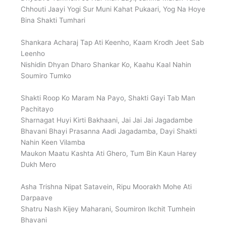
Chhouti Jaayi Yogi Sur Muni Kahat Pukaari, Yog Na Hoye
Bina Shakti Tumhari
Shankara Acharaj Tap Ati Keenho, Kaam Krodh Jeet Sab
Leenho
Nishidin Dhyan Dharo Shankar Ko, Kaahu Kaal Nahin
Soumiro Tumko
Shakti Roop Ko Maram Na Payo, Shakti Gayi Tab Man
Pachitayo
Sharnagat Huyi Kirti Bakhaani, Jai Jai Jai Jagadambe
Bhavani Bhayi Prasanna Aadi Jagadamba, Dayi Shakti
Nahin Keen Vilamba
Maukon Maatu Kashta Ati Ghero, Tum Bin Kaun Harey
Dukh Mero
Asha Trishna Nipat Satavein, Ripu Moorakh Mohe Ati
Darpaave
Shatru Nash Kijey Maharani, Soumiron Ikchit Tumhein
Bhavani