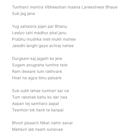
Tumharo mantra Vibheeshan maana Lankeshwar Bhaye
Sub jag jana
Yug sahastra jojan par Bhanu
Leelyo tahi madhur phal janu
Prabhu mudrika meli mukh mahee
Jaladhi langhi gaye achraj nahee
Durgaam kaj jagath ke jete
Sugam anugraha tumhre tete
Ram dwaare tum rakhvare
Hoat na agya binu paisare
Sub sukh lahae tumhari sar na
Tum rakshak kahu ko dar naa
Aapan tej samharo aapai
Teenhon lok hank te kanpai
Bhoot pisaach Nikat nahin aavai
Mahavir jab naam sunavae