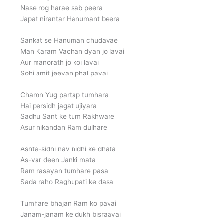
Nase rog harae sab peera
Japat nirantar Hanumant beera
Sankat se Hanuman chudavae
Man Karam Vachan dyan jo lavai
Aur manorath jo koi lavai
Sohi amit jeevan phal pavai
Charon Yug partap tumhara
Hai persidh jagat ujiyara
Sadhu Sant ke tum Rakhware
Asur nikandan Ram dulhare
Ashta-sidhi nav nidhi ke dhata
As-var deen Janki mata
Ram rasayan tumhare pasa
Sada raho Raghupati ke dasa
Tumhare bhajan Ram ko pavai
Janam-janam ke dukh bisraavai