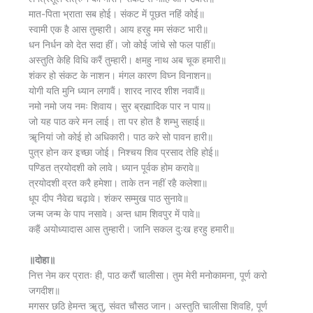
मात-पिता भ्राता सब होई। संकट में पूछत नहिं कोई॥
स्वामी एक है आस तुम्हारी। आय हरहु मम संकट भारी॥
धन निर्धन को देत सदा हीं। जो कोई जांचे सो फल पाहीं॥
अस्तुति केहि विधि करैं तुम्हारी। क्षमहु नाथ अब चूक हमारी॥
शंकर हो संकट के नाशन। मंगल कारण विघ्न विनाशन॥
योगी यति मुनि ध्यान लगावैं। शारद नारद शीश नवावैं॥
नमो नमो जय नमः शिवाय। सुर ब्रह्मादिक पार न पाय॥
जो यह पाठ करे मन लाई। ता पर होत है शम्भु सहाई॥
ॠनियां जो कोई हो अधिकारी। पाठ करे सो पावन हारी॥
पुत्र होन कर इच्छा जोई। निश्चय शिव प्रसाद तेहि होई॥
पण्डित त्रयोदशी को लावे। ध्यान पूर्वक होम करावे॥
त्रयोदशी व्रत करै हमेशा। ताके तन नहीं रहै कलेशा॥
धूप दीप नैवेद्य चढ़ावे। शंकर सम्मुख पाठ सुनावे॥
जन्म जन्म के पाप नसावे। अन्त धाम शिवपुर में पावे॥
कहैं अयोध्यादास आस तुम्हारी। जानि सकल दुःख हरहु हमारी॥
॥दोहा॥
नित्त नेम कर प्रातः ही, पाठ करौं चालीसा। तुम मेरी मनोकामना, पूर्ण करो
जगदीश॥
मगसर छठि हेमन्त ॠतु, संवत चौसठ जान। अस्तुति चालीसा शिवहि, पूर्ण