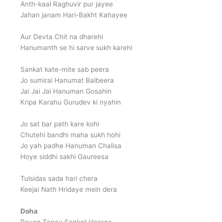
Anth-kaal Raghuvir pur jayee
Jahan janam Hari-Bakht Kahayee
Aur Devta Chit na dharehi
Hanumanth se hi sarve sukh karehi
Sankat kate-mite sab peera
Jo sumirai Hanumat Balbeera
Jai Jai Jai Hanuman Gosahin
Kripa Karahu Gurudev ki nyahin
Jo sat bar path kare kohi
Chutehi bandhi maha sukh hohi
Jo yah padhe Hanuman Chalisa
Hoye siddhi sakhi Gaureesa
Tulsidas sada hari chera
Keejai Nath Hridaye mein dera
Doha
Pavan Tanay Sankat Harana