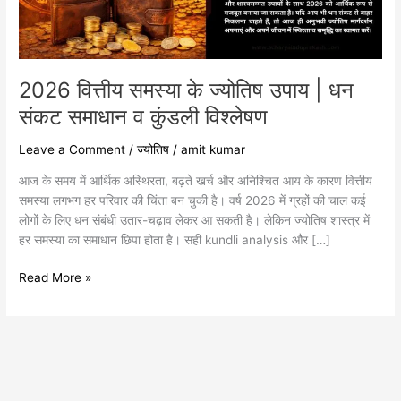
धन
संकट
समाधान
व
कुंडली
2026 वित्तीय समस्या के ज्योतिष उपाय | धन
विश्लेषण
संकट समाधान व कुंडली विश्लेषण
Leave a Comment
/
ज्योतिष
/
amit kumar
आज के समय में आर्थिक अस्थिरता, बढ़ते खर्च और अनिश्चित आय के कारण वित्तीय
समस्या लगभग हर परिवार की चिंता बन चुकी है। वर्ष 2026 में ग्रहों की चाल कई
लोगों के लिए धन संबंधी उतार-चढ़ाव लेकर आ सकती है। लेकिन ज्योतिष शास्त्र में
हर समस्या का समाधान छिपा होता है। सही kundli analysis और […]
Read More »