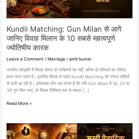
मिलान
के
10
सबसे
Kundli Matching: Gun Milan से आगे
महत्वपूर्ण
ज्योतिषीय
जानिए विवाह मिलान के 10 सबसे महत्वपूर्ण
कारक
ज्योतिषीय कारक
Leave a Comment
/
Marriage
/
amit kumar
भारतीय संस्कृति में विवाह केवल दो व्यक्तियों का नहीं, बल्कि दो परिवारों का पवित्र
बंधन माना जाता है। इसलिए विवाह से पहले Kundli Matching की परंपरा सदियों
से चली आ रही है। अधिकांश लोग यह मानते हैं कि यदि Gun Milan में 18, 24 या
36 गुण मिल जाएं, तो विवाह निश्चित रूप से सफल […]
Read More »
सुखी
वैवाहिक