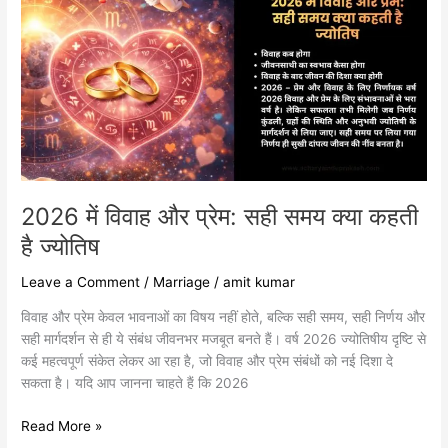
विवाह
और
प्रेम:
सही
समय
क्या
कहती
है
ज्योतिष
2026 में विवाह और प्रेम: सही समय क्या कहती
है ज्योतिष
Leave a Comment
/
Marriage
/
amit kumar
विवाह और प्रेम केवल भावनाओं का विषय नहीं होते, बल्कि सही समय, सही निर्णय और
सही मार्गदर्शन से ही ये संबंध जीवनभर मजबूत बनते हैं। वर्ष 2026 ज्योतिषीय दृष्टि से
कई महत्वपूर्ण संकेत लेकर आ रहा है, जो विवाह और प्रेम संबंधों को नई दिशा दे
सकता है। यदि आप जानना चाहते हैं कि 2026
Read More »