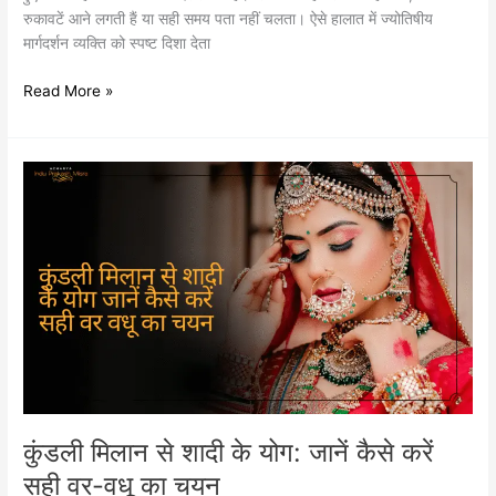
रुकावटें आने लगती हैं या सही समय पता नहीं चलता। ऐसे हालात में ज्योतिषीय
मार्गदर्शन व्यक्ति को स्पष्ट दिशा देता
Read More »
कुंडली
मिलान
से
शादी
के
योग:
जानें
कैसे
करें
सही
वर-
वधू
कुंडली मिलान से शादी के योग: जानें कैसे करें
का
सही वर-वधू का चयन
चयन