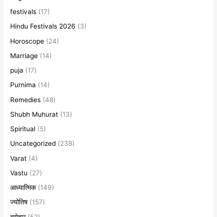
festivals
(17)
Hindu Festivals 2026
(3)
Horoscope
(24)
Marriage
(14)
puja
(17)
Purnima
(14)
Remedies
(48)
Shubh Muhurat
(13)
Spiritual
(5)
Uncategorized
(238)
Varat
(4)
Vastu
(27)
आध्यात्मिक
(149)
ज्योतिष
(157)
त्योहार
(52)