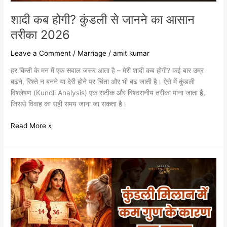
शादी कब होगी? कुंडली से जानने का आसान
तरीका 2026
Leave a Comment
/
Marriage
/
amit kumar
हर किसी के मन में एक सवाल जरूर आता है – मेरी शादी कब होगी? कई बार उम्र
बढ़ने, रिश्ते न बनने या देरी होने पर चिंता और भी बढ़ जाती है। ऐसे में कुंडली
विश्लेषण (Kundli Analysis) एक सटीक और विश्वसनीय तरीका माना जाता है,
जिससे विवाह का सही समय जाना जा सकता है।
Read More »
कुंडली
मिलान
में
कम
गुण
के