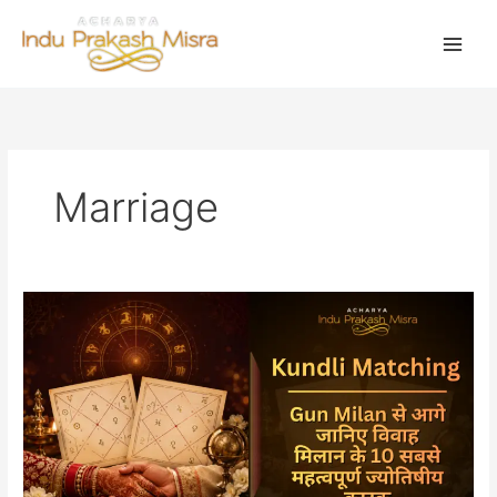
Skip
to
content
Marriage
Kundli
Matching:
Gun
Milan
से
आगे
जानिए
विवाह