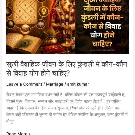
जीवन
के
लिए
कुंडली
में
कौन-
कौन
से
विवाह
योग
सुखी वैवाहिक जीवन के लिए कुंडली में कौन-कौन
होने
से विवाह योग होने चाहिए?
चाहिए?
Leave a Comment
/
Marriage
/
amit kumar
विवाह केवल एक सामाजिक बंधन नहीं है, बल्कि जीवन की एक महत्वपूर्ण साझेदारी है,
जिसमें प्रेम, विश्वास, सम्मान और समझदारी का विशेष महत्व होता है। हर व्यक्ति
चाहता है कि उसका वैवाहिक जीवन सुखमय, स्थिर और प्रेमपूर्ण हो। लेकिन क्या
केवल सही जीवनसाथी चुनना ही पर्याप्त है? वैदिक ज्योतिष के अनुसार, जन्म कुंडली में
मौजूद
Read More »