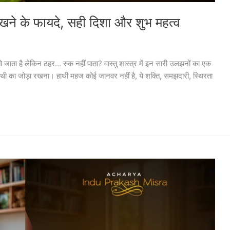
ा रखने के फायदे, सही दिशा और शुभ महत्व
ो जाता है लेकिन ठहर… रुक नहीं पाता? वास्तु शास्त्र में इन सारी उलझनों का एक
ी का जोड़ा रखना। हाथी महज कोई जानवर नहीं है, ये शक्ति, समझदारी, स्थिरता