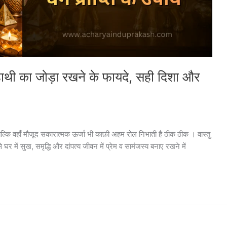
ें हाथी का जोड़ा रखने के फायदे, सही दिशा और
्कि वहाँ मौजूद सकारात्मक ऊर्जा भी काफ़ी अहम रोल निभाती है ठीक ठीक । वास्तु
र में सुख, समृद्धि और दांपत्य जीवन में प्रेम व सामंजस्य बनाए रखने में