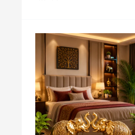
वास्तु
शास्त्र:
पति-
पत्नी
के
कमरे
में
हाथी
का
जोड़ा
रखने
के
फायदे,
सही