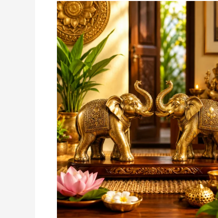
वास्तु
शास्त्र:
घर
में
हाथी
का
जोड़ा
रखने
के
फायदे,
सही
दिशा
और
शुभ
महत्व