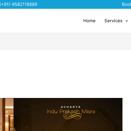
(+91)-9582118889
Boo
Home
Services