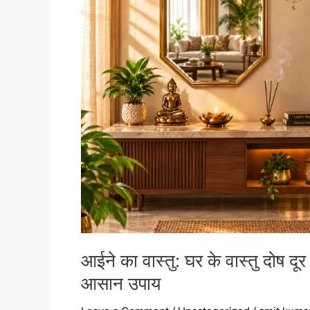
वास्तु
दोष
दूर
करने
के
लिए
सही
दिशा
में
आईना
लगाने
के
आसान
उपाय
आईने का वास्तु: घर के वास्तु दोष दू
आसान उपाय