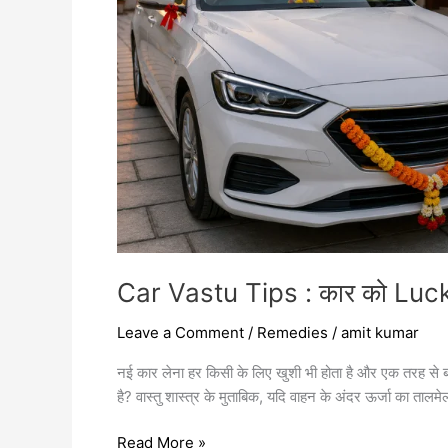
के
लिए
अपनाएं
ये
आसान
उपाय
Car Vastu Tips : कार को Lucky
Leave a Comment
/
Remedies
/
amit kumar
नई कार लेना हर किसी के लिए खुशी भी होता है और एक तरह से ब
है? वास्तु शास्त्र के मुताबिक, यदि वाहन के अंदर ऊर्जा का ताल
Read More »