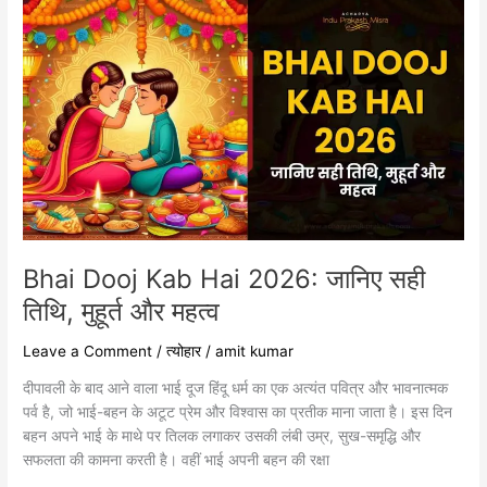
Bhai
Dooj
Kab
Hai
2026:
जानिए
सही
तिथि,
मुहूर्त
और
महत्व
Bhai Dooj Kab Hai 2026: जानिए सही
तिथि, मुहूर्त और महत्व
Leave a Comment
/
त्योहार
/
amit kumar
दीपावली के बाद आने वाला भाई दूज हिंदू धर्म का एक अत्यंत पवित्र और भावनात्मक
पर्व है, जो भाई-बहन के अटूट प्रेम और विश्वास का प्रतीक माना जाता है। इस दिन
बहन अपने भाई के माथे पर तिलक लगाकर उसकी लंबी उम्र, सुख-समृद्धि और
सफलता की कामना करती है। वहीं भाई अपनी बहन की रक्षा