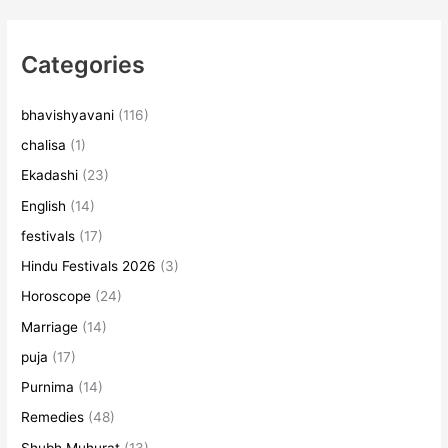
Categories
bhavishyavani
(116)
chalisa
(1)
Ekadashi
(23)
English
(14)
festivals
(17)
Hindu Festivals 2026
(3)
Horoscope
(24)
Marriage
(14)
puja
(17)
Purnima
(14)
Remedies
(48)
Shubh Muhurat
(13)