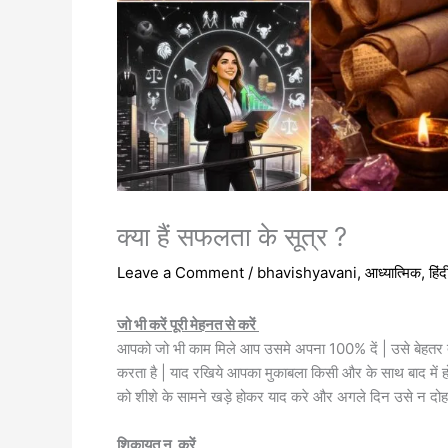
क्या हैं सफलता के सूत्र ?
Leave a Comment
/
bhavishyavani
,
आध्यात्मिक
,
हिंद
जो भी करें पूरी मेहनत से करें
आपको जो भी काम मिले आप उसमे अपना 100% दें | उसे बेहतर त
करता है | याद रखिये आपका मुकाबला किसी और के साथ बाद में
को शीशे के सामने खड़े होकर याद करे और अगले दिन उसे न दोहर
शिकायत न करें