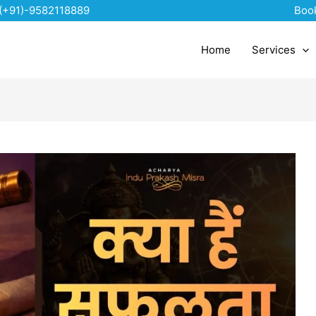
(+91)-9582118889
Boo
Home
Services