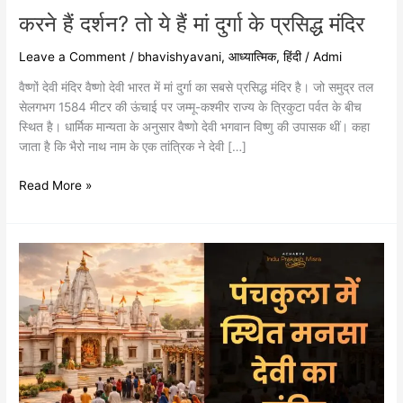
के
करने हैं दर्शन? तो ये हैं मां दुर्गा के प्रसिद्ध मंदिर
प्रसिद्ध
मंदिर
Leave a Comment
/
bhavishyavani
,
आध्यात्मिक
,
हिंदी
/
Admi
वैष्णों देवी मंदिर वैष्णो देवी भारत में मां दुर्गा का सबसे प्रसिद्ध मंदिर है। जो समुद्र तल
सेलगभग 1584 मीटर की ऊंचाई पर जम्मू-कश्मीर राज्य के त्रिकुटा पर्वत के बीच
स्थित है। धार्मिक मान्यता के अनुसार वैष्णो देवी भगवान विष्णु की उपासक थीं। कहा
जाता है कि भैरो नाथ नाम के एक तांत्रिक ने देवी […]
Read More »
पंचकुला
में
स्थित
मनसा
देवी
का
मंदिर