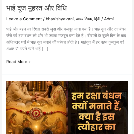
भाई दूज मुहरत और विधि
Leave a Comment
/
bhavishyavani
,
आध्यात्मिक
,
हिंदी
/
Admi
भाई और बहन का रिश्‍ता सबसे जुदा और मजबूत माना गया है। भाई दूज और रक्षाबंधन
जैसे पर्व इस बंधन को और भी ज्‍यादा मजबूत बना देते हैं। दीवाली के दूसरे दिन के बाद
अधिकतर घरों में भाई दूज मनाने की परंपरा होती है। भाईदूज में हर बहन कुमकुम एवं
अक्षत से अपने प्‍यारे भाई […]
Read More »
हम
रक्षा
बंधन
क्यों
मनाते
हैं,
क्या
है