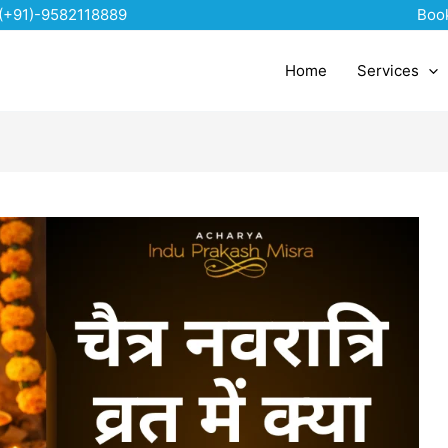
(+91)-9582118889
Boo
Home
Services