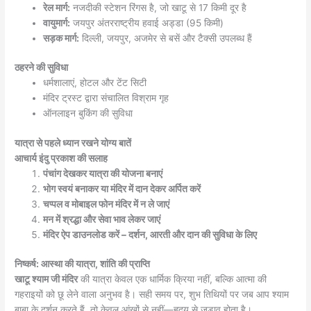
रेल मार्ग:
नजदीकी स्टेशन रिंगस है, जो खाटू से 17 किमी दूर है
वायुमार्ग:
जयपुर अंतरराष्ट्रीय हवाई अड्डा (95 किमी)
सड़क मार्ग:
दिल्ली, जयपुर, अजमेर से बसें और टैक्सी उपलब्ध हैं
ठहरने की सुविधा
धर्मशालाएं, होटल और टेंट सिटी
मंदिर ट्रस्ट द्वारा संचालित विश्राम गृह
ऑनलाइन बुकिंग की सुविधा
यात्रा से पहले ध्यान रखने योग्य बातें
आचार्य इंदु प्रकाश की सलाह
पंचांग देखकर यात्रा की योजना बनाएं
भोग स्वयं बनाकर या मंदिर में दान देकर अर्पित करें
चप्पल व मोबाइल फोन मंदिर में न ले जाएं
मन में श्रद्धा और सेवा भाव लेकर जाएं
मंदिर ऐप डाउनलोड करें – दर्शन, आरती और दान की सुविधा के लिए
निष्कर्ष: आस्था की यात्रा, शांति की प्राप्ति
खाटू श्याम जी मंदिर
की यात्रा केवल एक धार्मिक क्रिया नहीं, बल्कि आत्मा की
गहराइयों को छू लेने वाला अनुभव है। सही समय पर, शुभ तिथियों पर जब आप श्याम
बाबा के दर्शन करते हैं, तो केवल आंखों से नहीं—हृदय से जुड़ाव होता है।