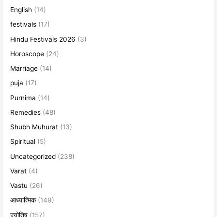
English
(14)
festivals
(17)
Hindu Festivals 2026
(3)
Horoscope
(24)
Marriage
(14)
puja
(17)
Purnima
(14)
Remedies
(48)
Shubh Muhurat
(13)
Spiritual
(5)
Uncategorized
(238)
Varat
(4)
Vastu
(26)
आध्यात्मिक
(149)
ज्योतिष
(157)