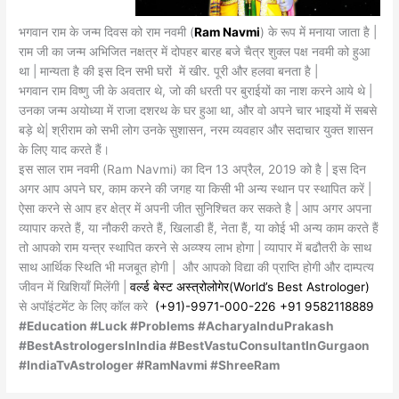
भगवान राम के जन्म दिवस को राम नवमी (
Ram Navmi
) के रूप में मनाया जाता है |
राम जी का जन्म अभिजित नक्षत्र में दोपहर बारह बजे चैत्र शुक्ल पक्ष नवमी को हुआ
था | मान्यता है की इस दिन सभी घरों में खीर. पूरी और हलवा बनता है |
भगवान राम विष्णु जी के अवतार थे, जो की धरती पर बुराईयों का नाश करने आये थे |
उनका जन्म अयोध्या में राजा दशरथ के घर हुआ था, और वो अपने चार भाइयों में सबसे
बड़े थे| श्रीराम को सभी लोग उनके सुशासन, नरम व्यवहार और सदाचार युक्त शासन
के लिए याद करते हैं।
इस साल राम नवमी (Ram Navmi) का दिन 13 अप्रैल, 2019 को है | इस दिन
अगर आप अपने घर, काम करने की जगह या किसी भी अन्य स्थान पर स्थापित करें |
ऐसा करने से आप हर क्षेत्र में अपनी जीत सुनिश्चित कर सकते है | आप अगर अपना
व्यापार करते हैं, या नौकरी करते हैं, खिलाडी हैं, नेता हैं, या कोई भी अन्य काम करते हैं
तो आपको राम यन्त्र स्थापित करने से अव्य्श्य लाभ होगा | व्यापार में बढौतरी के साथ
साथ आर्थिक स्थिति भी मजबूत होगी | और आपको विद्या की प्राप्ति होगी और दाम्पत्य
जीवन में खिशियाँ मिलेंगी |
वर्ल्ड बेस्ट अस्त्रोलोगेर(World’s Best Astrologer)
से अपॉइंटमेंट के लिए कॉल करे
(+91)-9971-000-226
+91 9582118889
#Education #Luck #Problems #AcharyaInduPrakash
#BestAstrologersInIndia #BestVastuConsultantInGurgaon
#IndiaTvAstrologer #RamNavmi #ShreeRam