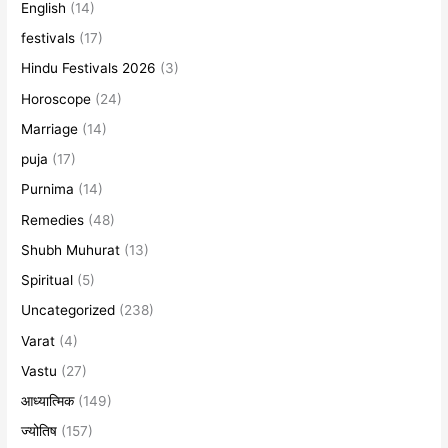
English
(14)
festivals
(17)
Hindu Festivals 2026
(3)
Horoscope
(24)
Marriage
(14)
puja
(17)
Purnima
(14)
Remedies
(48)
Shubh Muhurat
(13)
Spiritual
(5)
Uncategorized
(238)
Varat
(4)
Vastu
(27)
आध्यात्मिक
(149)
ज्योतिष
(157)