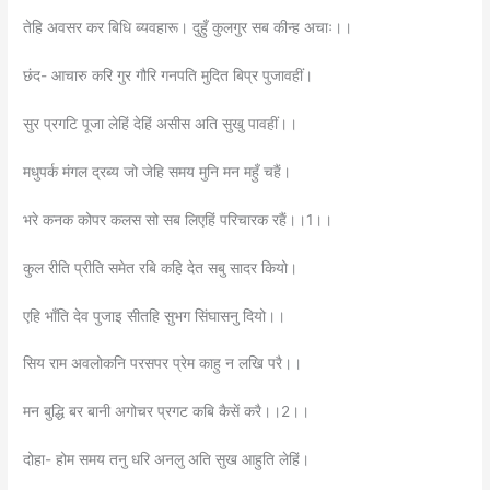
तेहि अवसर कर बिधि ब्यवहारू। दुहुँ कुलगुर सब कीन्ह अचाः।।
छंद- आचारु करि गुर गौरि गनपति मुदित बिप्र पुजावहीं।
सुर प्रगटि पूजा लेहिं देहिं असीस अति सुखु पावहीं।।
मधुपर्क मंगल द्रब्य जो जेहि समय मुनि मन महुँ चहैं।
भरे कनक कोपर कलस सो सब लिएहिं परिचारक रहैं।।1।।
कुल रीति प्रीति समेत रबि कहि देत सबु सादर कियो।
एहि भाँति देव पुजाइ सीतहि सुभग सिंघासनु दियो।।
सिय राम अवलोकनि परसपर प्रेम काहु न लखि परै।।
मन बुद्धि बर बानी अगोचर प्रगट कबि कैसें करै।।2।।
दोहा- होम समय तनु धरि अनलु अति सुख आहुति लेहिं।