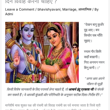
दिन विवाह करना चाहिए ?
Leave a Comment
/
bhavishyavani
,
Marriage
,
आध्यात्मिक
/ By
Admi
“देखन बागु कुअँर
दुइ आए। बय
किसोर सब भाँति
सुहाए।
स्याम गौर किमि
कहौं बखानी।
गिरा अनयन नयन
बिनु बानी।।”
“
अगर आप अपने
जीवन से जुड़ी
किसी विशेष जानकारी के लिए परामर्श लेना चाहते हैं, तो
आचार्य इंदु प्रकाश जी
से संपर्क
कर सकते हैं। वे आपकी कुंडली और परिस्थिति के अनुसार सटीक दिशा-निर्देश देंगे।
”
मार्गशीर्ष मास शुक्ल पक्ष की पंचमी को विवाह पचंमी का पर्व मनाया जाता है जिसे श्री