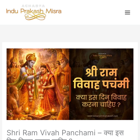
Skip
to
content
Shri Ram Vivah Panchami – क्या इस