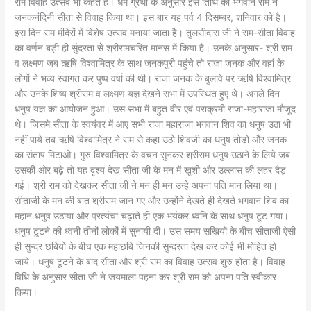
राम विवाह उत्सव भी कहते है। धर्म ग्रंथों के अनुसार इस तिथि को भगवान राम ने
जनकनंदिनी सीता से विवाह किया था। इस बार यह पर्व 4 दिसम्बर, शनिवार को है।
इस दिन राम मंदिरों में विशेष उत्सव मनाया जाता है। तुलसीदास जी ने राम-सीता विवाह
का वर्णन बड़ी ही सुंदरता से श्रीरामचरित मानस में किया है। उनके अनुसार- श्री राम
व लक्ष्मण जब ऋषि विश्वामित्र के साथ जनकपुरी पहुंचे तो राजा जनक और वहां के
लोगों ने भव्य स्वागत कर पुष्प वर्षा की थी। राजा जनक के बुलावे पर ऋषि विश्वामित्र
और उनके शिष्य श्रीराम व लक्ष्मण यज्ञ देखने सभा में उपस्थित हुए थे। अगले दिन
धनुष यज्ञ का आयोजन हुआ। उस सभा में बहुत वीर एवं पराक्रमी राजा-महाराजा मौजूद
थे। जिसमे सीता के स्वयंवर में आए सभी राजा महाराजा भगवान शिव का धनुष उठा भी
नहीं पाये तब ऋषि विश्वामित्र ने राम से कहा उठो शिवजी का धनुष तोड़ो और जनक
का संताप मिटाओ। गुरु विश्वामित्र के वचन सुनकर श्रीराम धनुष उठाने के लिये जब
उसकी ओर बढ़े तो यह दृश्य देख सीता जी के मन में खुशी और उल्लास की लहर दैड़
गई। श्री राम को देखकर सीता जी ने मन ही मन उन्हे अपना पति मान लिया था।
सीताजी के मन की बात श्रीराम जान गए और उन्होंने देखते ही देखते भगवान शिव का
महान धनुष उठाया और प्रत्यंचा चढ़ाते ही एक भयंकर ध्वनि के साथ धनुष टूट गया।
धनुष टूटने की ध्वनी तीनों लोकों में सुनायी दी। उस समय सखियों के बीच सीताजी ऐसी
ही सुन्दर छबियों के बीच एक महाछबि जिनकी सुन्दरता देख कर कोई भी मोहित हो
जाये। धनुष टूटने के बाद सीता और श्री राम का विवाह उत्सव शुरु होता है। विवाह
विधि के अनुसार सीता जी ने जयमाला पहना कर श्री राम को अपना पति स्वीकार
किया।