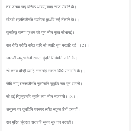
तब जनक पाइ बसिष्ठ आयसु ब्याह साज सँवारि कै।
माँडवी श्रुतिकीरति उरमिला कुअँरि लईं हँकारि के।।
कुसकेतु कन्या प्रथम जो गुन सील सुख सोभामई।
सब रीति प्रीति समेत करि सो ब्याहि नृप भरतहि दई।।2।।
जानकी लघु भगिनी सकल सुंदरि सिरोमनि जानि कै।
सो तनय दीन्ही ब्याहि लखनहि सकल बिधि सनमानि कै।।
जेहि नामु श्रुतकीरति सुलोचनि सुमुखि सब गुन आगरी।
सो दई रिपुसूदनहि भूपति रूप सील उजागरी।।3।।
अनुरुप बर दुलहिनि परस्पर लखि सकुच हियँ हरषहीं।
सब मुदित सुंदरता सराहहिं सुमन सुर गन बरषहीं।।