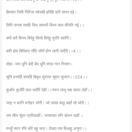
हिमवंत जिमि गिरिजा महेसहि हरिहि श्री सागर दई।
तिमि जनक रामहि सिय समरपी बिस्व कल कीरति नई।।
क्यों करै बिनय बिदेहु कियो बिदेहु मूरति सावँरी।
करि होम बिधिवत गाँठि जोरी होन लागी भावँरी।।4।।
दोहा- जय धुनि बंदी बेद धुनि मंगल गान निसान।
सुनि हरषहिं बरषहिं बिबुध सुरतरु सुमन सुजान।।324।।
कुअँरु कुअँरि कल भावँरि देहीं।।नयन लाभु सब सादर लेहीं।।
जाइ न बरनि मनोहर जोरी। जो उपमा कछु कहौं सो थोरी।।
राम सीय सुंदर प्रतिछाहीं। जगमगात मनि खंभन माहीं ।
मनहुँ मदन रति धरि बहु रूपा। देखत राम बिआहु अनूपा।।