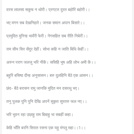
दरस लालसा सकुच न थोरी। प्रगटत दुरत बहोरि बहोरी।।
भए मगन सब देखनिहारे। जनक समान अपान बिसारे।।
प्रमुदित मुनिन्ह भावँरी फेरी। नेगसहित सब रीति निबेरीं।।
राम सीय सिर सेंदुर देहीं। सोभा कहि न जाति बिधि केहीं।।
अरुन पराग जलजु भरि नीकें। ससिहि भूष अहि लोभ अमी कें।।
बहुरि बसिष्ठ दीन्ह अनुसासन। बरु दुलहिनि बैठे एक आसन।।
छंद- बैठे बरासन रामु जानकि मुदित मन दसरथु भए।
तनु पुलक पुनि पुनि देखि अपनें सुकृत सुरतरु फल नए।।
भरि भुवन रहा उछाहु राम बिबाहु भा सबहीं कहा।
केहि भाँति बरनि सिरात रसना एक यहु मंगलु महा।।1।।