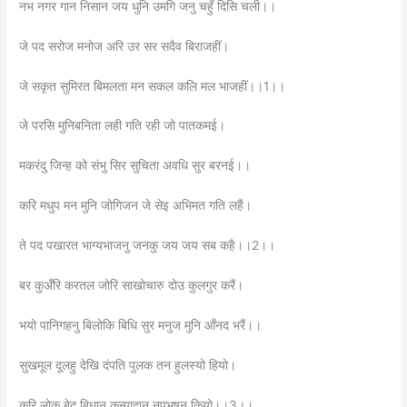
नभ नगर गान निसान जय धुनि उमगि जनु चहुँ दिसि चली।।
जे पद सरोज मनोज अरि उर सर सदैव बिराजहीं।
जे सकृत सुमिरत बिमलता मन सकल कलि मल भाजहीं।।1।।
जे परसि मुनिबनिता लही गति रही जो पातकमई।
मकरंदु जिन्ह को संभु सिर सुचिता अवधि सुर बरनई।।
करि मधुप मन मुनि जोगिजन जे सेइ अभिमत गति लहैं।
ते पद पखारत भाग्यभाजनु जनकु जय जय सब कहै।।2।।
बर कुअँरि करतल जोरि साखोचारु दोउ कुलगुर करैं।
भयो पानिगहनु बिलोकि बिधि सुर मनुज मुनि आँनद भरैं।।
सुखमूल दूलहु देखि दंपति पुलक तन हुलस्यो हियो।
करि लोक बेद बिधानु कन्यादानु नृपभूषन कियो।।3।।