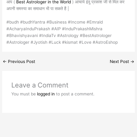
आप (
Best Astrologer in the World
) आचार्य इंदु प्रकाश जी से मिल कर
अपनी समस्या का समाधान भी पा सकते हैं |
#budh #budhYantra #Business #Income #Emrald
#AcharyaInduPrakash #AIP #InduPrakashMishra
#Bhavishyavani #IndiaTv #Astrology #BestAstrologer
#Astrologer #Jyotish #Luck #kismat #Love #AstroEshop
←
Previous Post
Next Post
→
Leave a Comment
You must be
logged in
to post a comment.