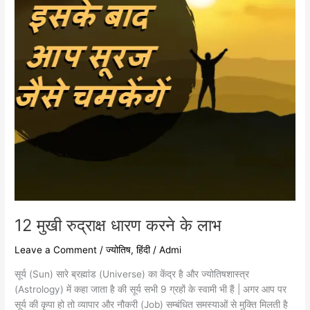
के
लाभ
12 मुखी रुद्राक्ष धारण करने के लाभ
Leave a Comment
/
ज्योतिष
,
हिंदी
/
Admi
सूर्य (Sun) सारे ब्रह्मांड (Universe) का केंद्र है और ज्योतिषशास्त्र
(Astrology) में कहा जाता है की सूर्य सभी 9 ग्रहों के स्वामी भी हैं | अगर आप पर
सूर्य की कृपा हो तो व्यापार और नौकरी (Job) सम्बंधित समस्याओं से मुक्ति मिलती है