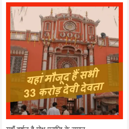
यहाँ
दर्शन
है
मोक्ष
प्राप्ति
के
समान