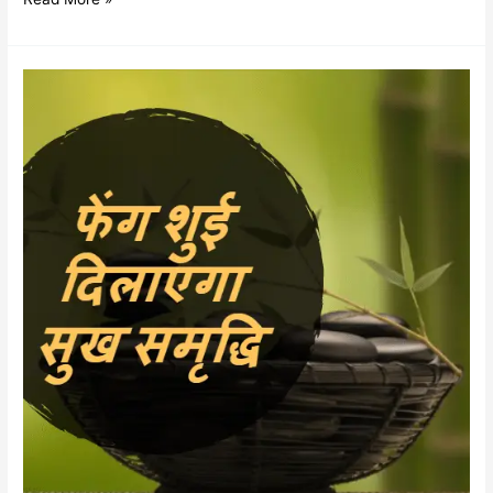
फेंग
शुई
के
ज़रिये
पाईये
सफलता
और
समृधि