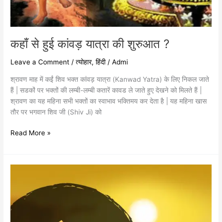
कहाँ से हुई कांवड़ यात्रा की शुरुआत ?
Leave a Comment
/
त्योहार
,
हिंदी
/
Admi
श्रावण माह में कईं शिव भक्त कांवड़ यात्रा (Kanwad Yatra) के लिए निकल जाते
हैं | सडकों पर भक्तों की लम्बी-लम्बी कतारें कावड ले जाते हुए देखने को मिलते हैं |
श्रावण का यह महिना सभी भक्तों का स्वाभाव भक्तिमय कर देता है | यह महिना खास
तौर पर भगवान शिव जी (Shiv Ji) को
Read More »
12
मुखी
रुद्राक्ष
धारण
करने