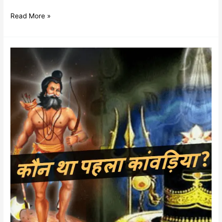
Read More »
कहाँ
से
हुई
कांवड़
यात्रा
की
शुरुआत
?