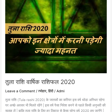
तुला राशि वार्षिक राशिफल 2020
Leave a Comment
/
त्योहार
,
हिंदी
/
Admi
तुला राशि (Tula rashi 2020) के जातकों का करियर इस वर्ष थोडा अस्थिर रहेगा
पर अच्छे अवसर भी मिलते रहेंगे | इस वर्ष पैसा निवेश करने से पहले किसी अनुभवी की
सलाह लें | बाकि तुला राशि के लिए हर लिहाज़ से कैसा रहेगा वर्ष 2020 हम जानेंगे |