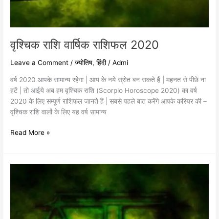
वृश्चिक राशि वार्षिक राशिफल 2020
Leave a Comment
/
ज्योतिष
,
हिंदी
/
Admi
वर्ष 2020 आपके सामान्य रहेगा | आय के नये स्रोत बन सकते हैं | महनत से पीछे ना
हटें | तो आईये अब हम वृश्चिक राशि (Scorpio Horoscope 2020) का वर्ष
2020 के लिए सम्पूर्ण राशिफल जानते हैं | सबसे पहले बात करेंगे आपके करियर की –
वृश्चिक राशि वालों के लिए यह वर्ष सामान्य
Read More »
तुला
राशि
वार्षिक
राशिफल
2020