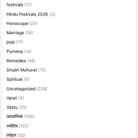
festivals
(17)
Hindu Festivals 2026
(3)
Horoscope
(24)
Marriage
(14)
puja
(17)
Purnima
(14)
Remedies
(48)
Shubh Muhurat
(13)
Spiritual
(5)
Uncategorized
(238)
Varat
(4)
Vastu
(25)
आध्यात्मिक
(149)
ज्योतिष
(157)
त्योहार
(52)